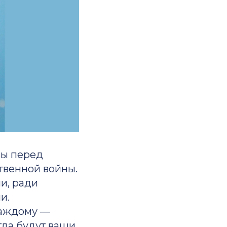
вы перед
твенной войны.
и, ради
и.
каждому —
гда будут ваши