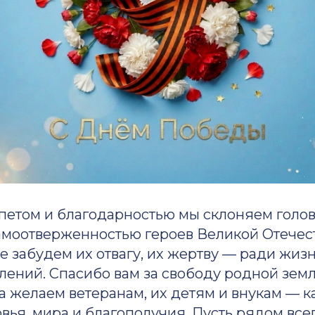
епетом и благодарностью мы склоняем голо
амоотверженностью героев Великой Отечес
 забудем их отвагу, их жертву — ради жизн
ений. Спасибо вам за свободу родной земл
ца желаем ветеранам, их детям и внукам — 
вья, мира и благополучия. Пусть рядом все