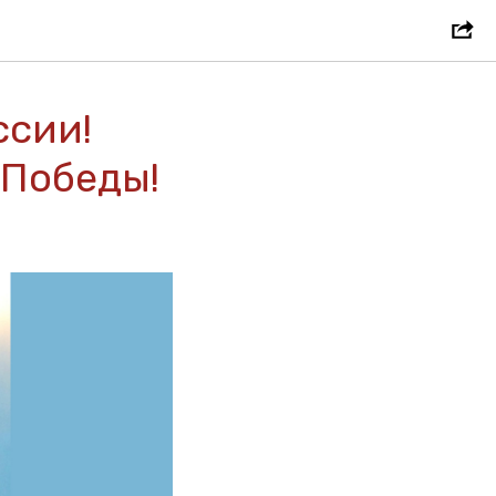
ссии!
 Победы!