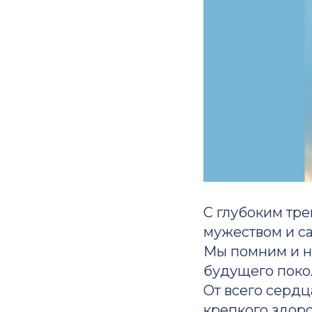
С глубоким тр
мужеством и с
Мы помним и не
будущего покол
От всего серд
крепкого здоро