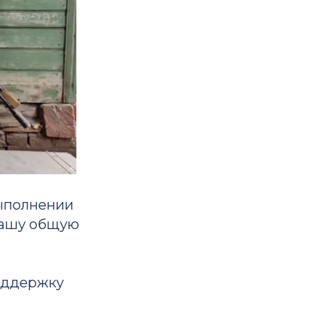
выполнении
 нашу общую
оддержку