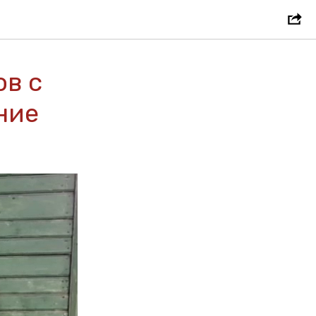
ов с
ние