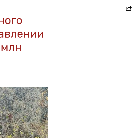
ного
равлении
 млн