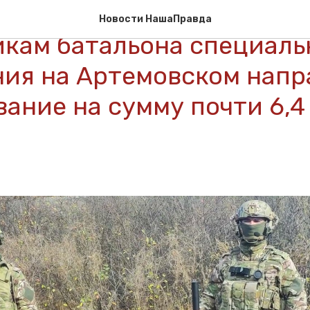
аша Правда» передал
Новости НашаПравда
икам батальона специаль
ния на Артемовском нап
ание на сумму почти 6,4