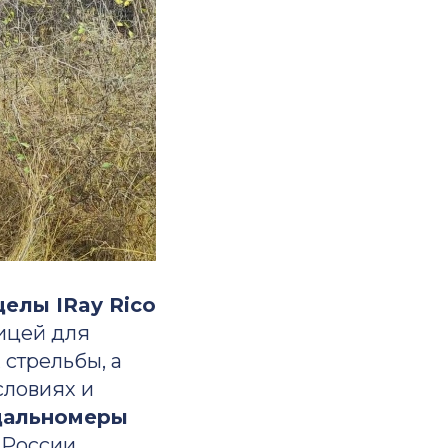
елы IRay Rico
ицей для
стрельбы, а
словиях и
дальномеры
 России.