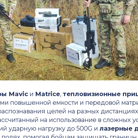
ы Mavic
и
Matrice
,
тепловизионные приц
ами повышенной емкости и передовой матр
распознавания целей на разных дистанциях 
рассчитанный на использование в сложных у
 ударную нагрузку до 500G и
лазерные 
в полях, помогая бойцам защищать границы