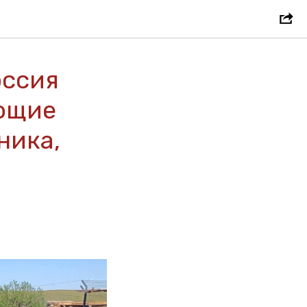
оссия
ающие
ника,