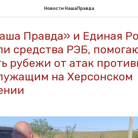
Новости НашаПравда
аша Правда» и Единая Р
ли средства РЭБ, помог
ь рубежи от атак против
лужащим на Херсонском
ении